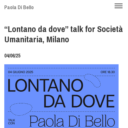
Skip
Togg
Paola Di Bello
to
navi
main
“Lontano da dove” talk for Società
content
Umanitaria, Milano
04/06/25