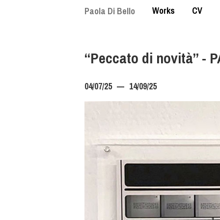
Skip
Works
CV
Paola Di Bello
to
main
content
“Peccato di novità” -
04/07/25
14/09/25