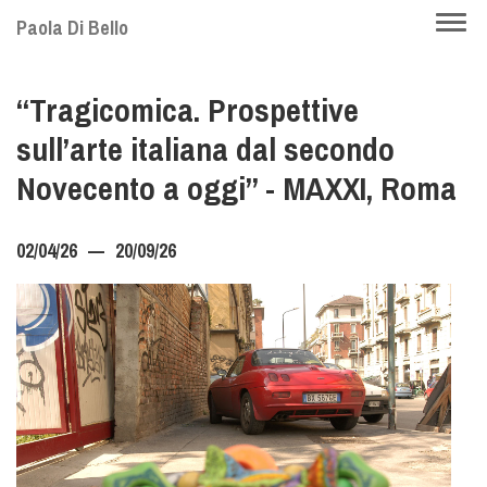
Skip
Togg
Paola Di Bello
to
navi
main
“Tragicomica. Prospettive
content
sull’arte italiana dal secondo
Novecento a oggi” - MAXXI, Roma
02/04/26
20/09/26